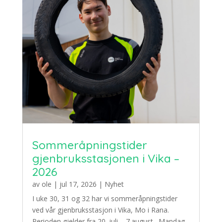
Sommeråpningstider
gjenbruksstasjonen i Vika –
2026
av
ole
|
jul 17, 2026
|
Nyhet
I uke 30, 31 og 32 har vi sommeråpningstider
ved vår gjenbruksstasjon i Vika, Mo i Rana.
Perioden gjelder fra 20. juli – 7.august. Mandag–