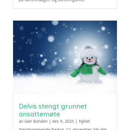
Delvis stengt grunnet
ansattemøte
av
Geir Benden
|
des 9, 2025
|
Nyhet
Førstkommende fredag, 12. desember, blir det