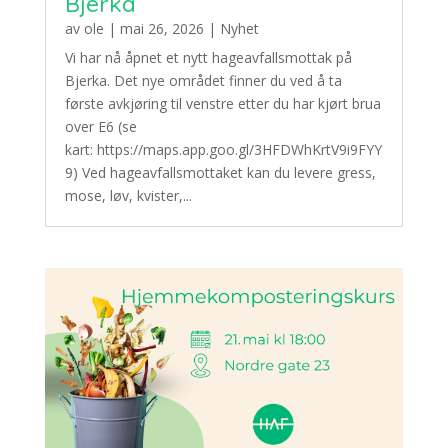
Bjerka
av
ole
|
mai 26, 2026
|
Nyhet
Vi har nå åpnet et nytt hageavfallsmottak på
Bjerka. Det nye området finner du ved å ta
første avkjøring til venstre etter du har kjørt brua
over E6 (se
kart: https://maps.app.goo.gl/3HFDWhKrtV9i9FYY
9) Ved hageavfallsmottaket kan du levere gress,
mose, løv, kvister,...