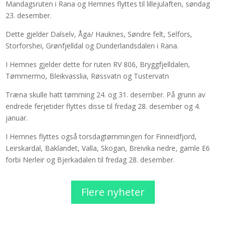
Mandagsruten i Rana og Hemnes flyttes til lillejulaften, søndag
23. desember.
Dette gjelder Dalselv, Åga/ Hauknes, Søndre felt, Selfors,
Storforshei, Grønfjelldal og Dunderlandsdalen i Rana.
I Hemnes gjelder dette for ruten RV 806, Bryggfjelldalen,
Tømmermo, Bleikvasslia, Røssvatn og Tustervatn
Træna skulle hatt tømming 24. og 31. desember. På grunn av
endrede ferjetider flyttes disse til fredag 28. desember og 4.
januar.
I Hemnes flyttes også torsdagtømmingen for Finneidfjord,
Leirskardal, Baklandet, Valla, Skogan, Breivika nedre, gamle E6
forbi Nerleir og Bjerkadalen til fredag 28. desember.
Flere nyheter