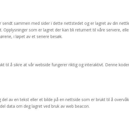
er sendt sammen med sider i dette nettstedet og er lagret av din nettl
Opplysninger som er lagret der kan bli returnert til våre servere, eller
ørene, i løpet av et senere besøk.
t til å sikre at vår webside fungerer riktig og interaktivt. Denne kode
g del av en tekst eller et bilde på en nettside som er brukt til å overvå
 en del data om deg lagret ved bruk av web beacon.