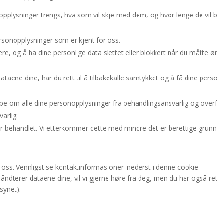
opplysninger trengs, hva som vil skje med dem, og hvor lenge de vil bl
 personopplysninger som er kjent for oss.
rrigere, og å ha dine personlige data slettet eller blokkert når du måtte 
dataene dine, har du rett til å tilbakekalle samtykket og å få dine pers
l å be om alle dine personopplysninger fra behandlingsansvarlig og over
arlig.
blir behandlet. Vi etterkommer dette med mindre det er berettige grunn
t oss. Vennligst se kontaktinformasjonen nederst i denne cookie-
åndterer dataene dine, vil vi gjerne høre fra deg, men du har også rett
synet).