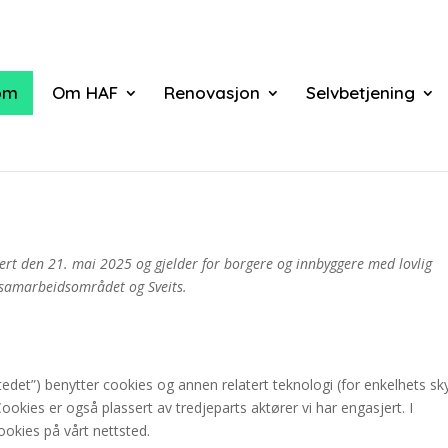
om
Om HAF
Renovasjon
Selvbetjening
ert den 21. mai 2025 og gjelder for borgere og innbyggere med lovlig
samarbeidsområdet og Sveits.
stedet”) benytter cookies og annen relatert teknologi (for enkelhets sk
okies er også plassert av tredjeparts aktører vi har engasjert. I
okies på vårt nettsted.