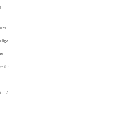
i
ønske
onlige
føre
er for
 til å