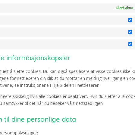
Alltid aktiv
P
S
M
tte informasjonskapsler
uelt å slette cookies. Du kan også spesifisere at visse cookies ikke k
lingene for nettleseren din slik at du mottar en melding hver gang en co
ivene, se instruksjonene i Hjelp-delen i nettleseren.
ngere skikkelig hvis alle cookies er deaktivert. Hvis du sletter alle cook
u samtykker til det når du besøker vårt nettsted igjen.
 til dine personlige data
 personopplysninger: