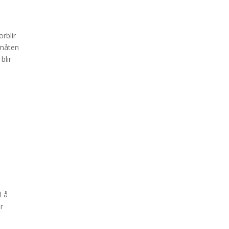
rblir
 måten
blir
l å
or