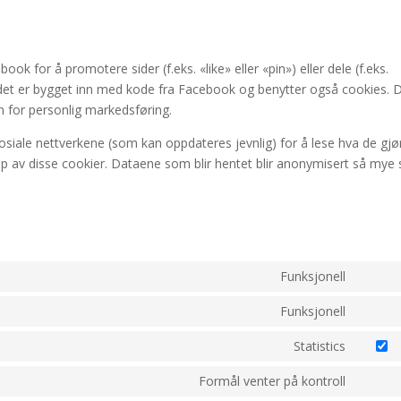
book for å promotere sider (f.eks. «like» eller «pin») eller dele (f.eks.
det er bygget inn med kode fra Facebook og benytter også cookies. 
 for personlig markedsføring.
 sosiale nettverkene (som kan oppdateres jevnlig) for å lese hva de gj
lp av disse cookier. Dataene som blir hentet blir anonymisert så mye
Funksjonell
Consen
to
Funksjonell
Consen
service
to
Statistics
wordpr
Consen
service
to
Formål venter på kontroll
gdpr-
Consen
service