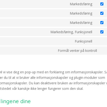
cookie
to
Markedsføring
google
consen
Consen
service
analyti
to
Markedsføring
divi-
Consen
service
(elegan
to
Markedsføring
google
themes
Consen
service
fonts
to
Markedsføring, Funksjonell
google
Consen
service
maps
to
Funksjonell
youtub
Consen
service
to
Formål venter på kontroll
facebo
Con
service
to
compli
serv
dive
vil vi vise deg en pop-up med en forklaring om informasjonskapsler. S
er du til at vi bruker alle informasjonskapsler og plugin-moduler som
formasjonskapsler. Du kan deaktivere bruken av informasjonskapsler 
stedet vår kanskje ikke lenger fungerer som den skal.
llingene dine