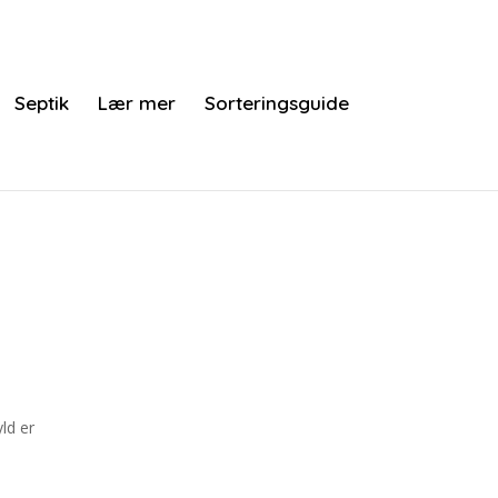
Septik
Lær mer
Sorteringsguide
yld er