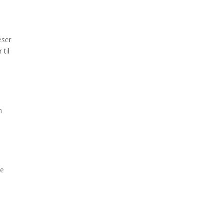
eser
 til
n
ke