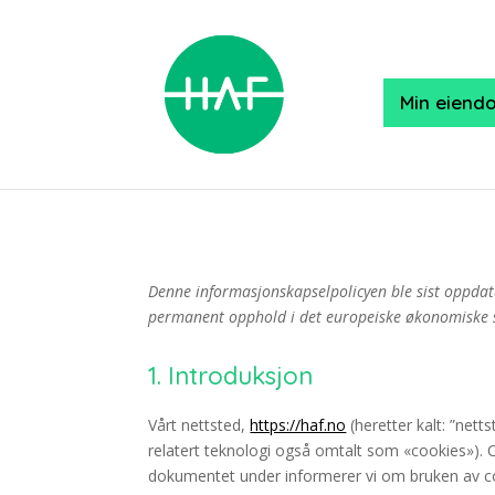
Min eiend
Denne informasjonskapselpolicyen ble sist oppdat
permanent opphold i det europeiske økonomiske 
1. Introduksjon
Vårt nettsted,
https://haf.no
(heretter kalt: ”nett
relatert teknologi også omtalt som «cookies»). Co
dokumentet under informerer vi om bruken av co