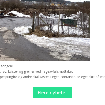
sesongen!
 løv, kvister og greiner ved hageavfallsmottaket.
ringfrø og andre skal kastes i egen container, se eget skilt på mo
Flere nyheter