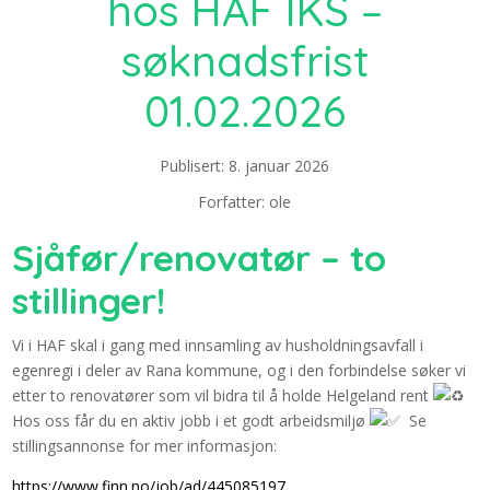
hos HAF IKS –
søknadsfrist
01.02.2026
Publisert: 8. januar 2026
Forfatter: ole
Sjåfør/renovatør – to
stillinger!
Vi i HAF skal i gang med innsamling av husholdningsavfall i
egenregi i deler av Rana kommune, og i den forbindelse søker vi
etter to renovatører som vil bidra til å holde Helgeland rent
Hos oss får du en aktiv jobb i et godt arbeidsmiljø
Se
stillingsannonse for mer informasjon:
https://www.finn.no/job/ad/445085197