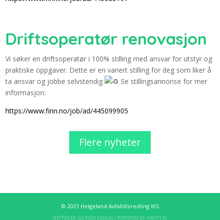
Driftsoperatør renovasjon
Vi søker en driftsoperatør i 100% stilling med ansvar for utstyr og
praktiske oppgaver. Dette er en variert stilling for deg som liker å
ta ansvar og jobbe selvstendig
Se stillingsannonse for mer
informasjon:
https://www.finn.no/job/ad/445099905
Flere nyheter
© 2023 Helgeland Avfallsforedling IKS
NETTSIDER:
SJURSEN DESIGN
| POWERED BY:
AWATI AS