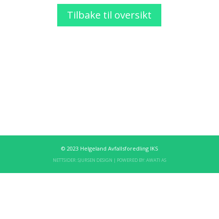
Tilbake til oversikt
© 2023 Helgeland Avfallsforedling IKS
NETTSIDER:
SJURSEN DESIGN
| POWERED BY:
AWATI AS