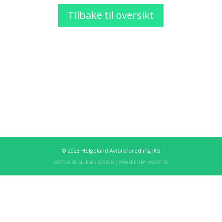
Tilbake til oversikt
© 2023 Helgeland Avfallsforedling IKS
NETTSIDER:
SJURSEN DESIGN
| POWERED BY:
AWATI AS